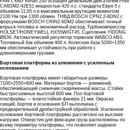
FAW с КМУ Inman 200 оснащен дизельным двигателем FAW
CA6DM2-42E51 мощностью 420 л.с. стандарта Евро-5 с
объемом 11,05 л и максимальным крутящим моментом
2100 Нм при 1300 об/мин. ТНВД BOSCH CPN2.2-6DN2 с
форсунками BOSCH CRIN2-6DM2 обеспечивает точный
впрыск топлива и экономичный расход. Турбокомпрессор
HOLSET/HONEYWELL HX55W/GT45. Сцепление YIDONG
Ø430. Автоматический регулятор тормозов WABCO ABS.
Топливный бак объемом 400 л. Колесная база 5200+1350
мм обеспечивает устойчивость при работе с
длинномерными грузами.
Бортовая платформа из алюминия с усиленным
основанием
Бортовая платформа имеет габаритные размеры
7100×2550×600 мм. Материал бортов — алюминий,
обеспечивающий снижение снаряженной массы. Стойки
быстросъемные высотой 600 мм. Пол бортовой
платформы — влагостойкая фанера 21 мм. Окраска
секций, бортов и основания БП выполнена с
предварительной дробеструйной обработкой. Усиленное
основание бортовой платформы рассчитано на высокие
нагрузки. Отверстия для фиксации груза расположены по
всему периметру платформы, что позволяет надежно