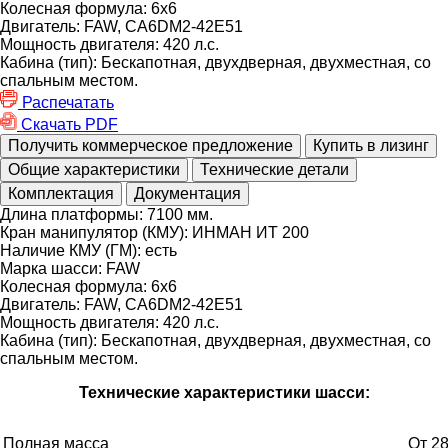
Колесная формула:
6х6
Двигатель:
FAW, CA6DM2-42E51
Мощность двигателя:
420 л.с.
Кабина (тип):
Бескапотная, двухдверная, двухместная, со
спальным местом.
Распечатать
Скачать PDF
Получить коммерческое предложение
Купить в лизинг
Общие характеристики
Технические детали
Комплектация
Документация
Длина платформы:
7100 мм.
Кран манипулятор (КМУ):
ИНМАН ИТ 200
Наличие КМУ (ГМ):
есть
Марка шасси:
FAW
Колесная формула:
6х6
Двигатель:
FAW, CA6DM2-42E51
Мощность двигателя:
420 л.с.
Кабина (тип):
Бескапотная, двухдверная, двухместная, со
спальным местом.
Технические характеристики шасси:
Полная масса
От 28