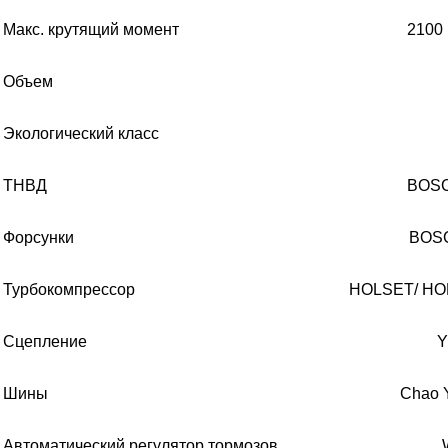
Макс
.
крутящий момент
210
0
Объем
Экологический класс
ТНВД
BOSC
Форсунки
BOSC
Турбокомпрессор
HOLSET/ HO
Сцепление
Y
Шины
Chao 
Автоматический регулятор тормозов