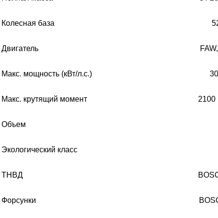
Колесная база
5
Двигатель
FAW
Макс. мощность (кВт/л.с.)
3
Макс
.
крутящий момент
210
0
Объем
Экологический класс
ТНВД
BOSC
Форсунки
BOSC