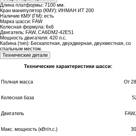
Длина платформы:
7100 мм.
Кран манипулятор (КМУ):
ИНМАН ИТ 200
Наличие КМУ (ГМ):
есть
Марка шасси:
FAW
Колесная формула:
6х6
Двигатель:
FAW, CA6DM2-42E51
Мощность двигателя:
420 л.с.
Кабина (тип):
Бескапотная, двухдверная, двухместная, со
спальным местом.
Технические детали
Технические характеристики шасси:
Полная масса
От 28
Колесная база
5
Двигатель
FAW
Макс. мощность (кВт/л.с.)
3