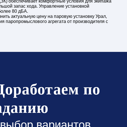
ЗК) обеспечивает комфортные условия для экипажа
льшой запас хода. Управление установкой
более 80 дБА.
нить актуальную цену на паровую установку Урал,
ния паропромыслового агрегата от производителя с
Доработаем по
аданию
 выбор вариантов