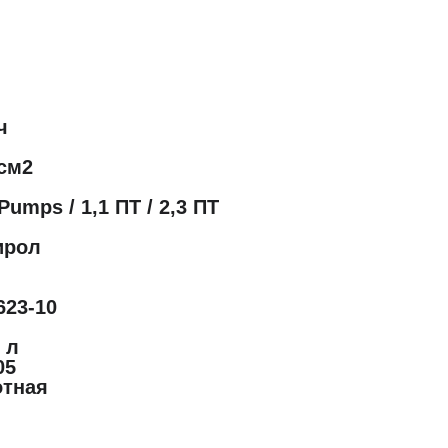
ч
/см2
Pumps / 1,1 ПТ / 2,3 ПТ
ирол
623-10
 л
05
отная