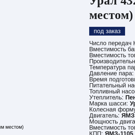
Урал 43
местом)
под заказ
Число передач
Вместимость ба
Вместимость то
Производительн
Температура па
Давление пара
Время подготов
Питательный на
Топливный насо
Утеплитель:
Пе
Марка шасси:
У
Колесная форм
Двигатель:
ЯМЗ-
Мощность двиг
Вместимость то
КПП:
ЯМЗ-1105