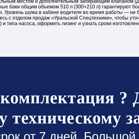
пальным местом и дополнительным запирающим клапаном (Д
ные баки общим объемом 510 л (300+210 л) гарантируют бо
си. Уровень шума в кабине водителя во время работы — не 
сь с отделом продаж «Уральской Спецтехники», чтобы уточ
 и типа насоса, оформить лизинг и узнать сроки изготовле
 комплектация ? 
у техническому з
срок от 7 дней. Большой