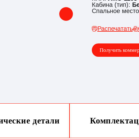
Кабина (тип):
Б
Спальное мест
Распечатать
Получить комме
ические детали
Комплектац