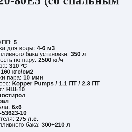
20-80Е5 (со спальным
 КПП:
5
ка для воды:
4-6 м3
пливного бака установки:
350 л
ость по пару:
2500 кг/ч
ра:
310 ºС
:
160 кгс/см2
ки пара:
10 мин
сос:
Kopper Pumps / 1,1 ПТ / 2,3 ПТ
с:
НШ-10
ностирол
рал
ула:
6х6
53623-10
ателя:
275 л.с.
пливного бака:
300+210 л