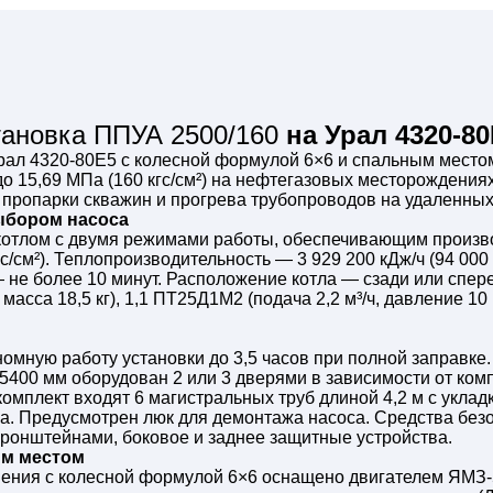
тановка ППУА 2500/160
на Урал 4320-8
рал 4320-80Е5 с колесной формулой 6×6 и спальным место
до 15,69 МПа (160 кгс/см²) на нефтегазовых месторождени
 пропарки скважин и прогрева трубопроводов на удаленных
выбором насоса
тлом с двумя режимами работы, обеспечивающим производи
с/см²). Теплопроизводительность — 3 929 200 кДж/ч (94 000
— не более 10 минут. Расположение котла — сзади или спер
масса 18,5 кг), 1,1 ПТ25Д1М2 (подача 2,2 м³/ч, давление 10
мную работу установки до 3,5 часов при полной заправке. 
о 5400 мм оборудован 2 или 3 дверями в зависимости от к
омплект входят 6 магистральных труб длиной 4,2 м с укладк
ика. Предусмотрен люк для демонтажа насоса. Средства без
 кронштейнами, боковое и заднее защитные устройства.
ым местом
ения с колесной формулой 6×6 оснащено двигателем ЯМЗ-53