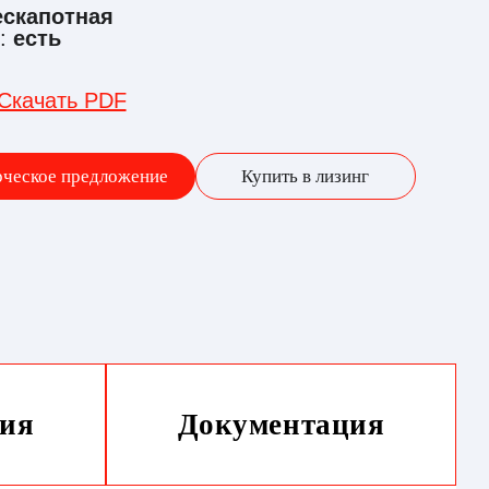
ескапотная
о:
есть
Скачать PDF
рческое предложение
Купить в лизинг
ия
Документация