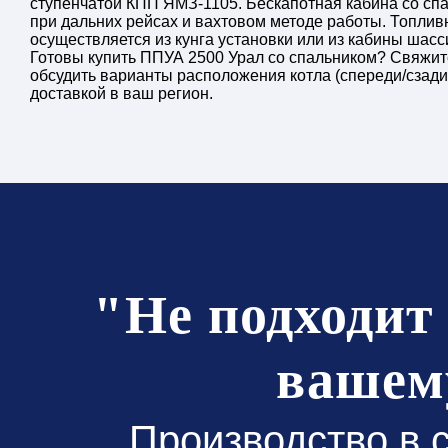
ступенчатой КПП ЯМЗ-1105. Бескапотная кабина со с
при дальних рейсах и вахтовом методе работы. Топлив
осуществляется из кунга установки или из кабины шас
Готовы купить ППУА 2500 Урал со спальником? Свяжите
обсудить варианты расположения котла (спереди/сзади)
доставкой в ваш регион.​
"Не подходит
вашем
Производство в 