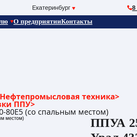
Екатеринбург
8
елю
О предприятии
Контакты
Нефтепромысловая техника
>
вки ППУ
>
0-80Е5 (со спальным местом)
ППУА 25