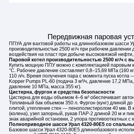
Передвижная паровая ус
ППУА для вахтовой работы на длиннобазовом шасси У
производительностью 2500 кг/ч при рабочем давлении 
воздействия на пласт при добыче высоковязкой нефти,
Паровой котел производительностью 2500 кг/ч с 
Купить мощную ППУ можно с комплектацией паровым ко
°C. Рабочее давление составляет 0,8–15,69 МПа (160 кг
110 л/ч. Время получения пара с момента пуска котла 
Kopper Pumps PL-60 (подача 3 м³/ч, давление 17,2 МПа, 
давление 10 МПа, масса 355 кг).
Цистерна, фургон и средства безопасности
Цистерна для воды объемом 4–6 м³ обеспечивает автоно
Топливный бак объемом 350 л. Фургон (кунг) длиной д
плитой, утепление стен — пенополистиролом 40 мм. В к
(колена), узел запорный, рукав ПАР-2 длиной 20 м и п
знак аварийной остановки, 2 упора противооткатных с
Полноприводное шасси Урал 4320-80Е5 со спальн
Базовое шасси Урал 4320-80Е5 длиннобазового исполн