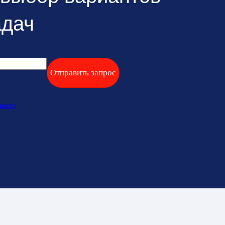
адач
ности