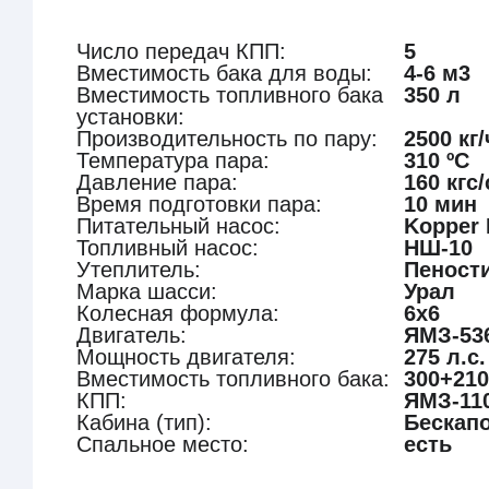
Число передач КПП:
5
Вместимость бака для воды:
4-6 м3
Вместимость топливного бака
350 л
установки:
Производительность по пару:
2500 кг/
Температура пара:
310 ºС
Давление пара:
160 кгс
Время подготовки пара:
10 мин
Питательный насос:
Kopper 
Топливный насос:
НШ-10
Утеплитель:
Пеност
Марка шасси:
Урал
Колесная формула:
6х6
Двигатель:
ЯМЗ-53
Мощность двигателя:
275 л.с.
Вместимость топливного бака:
300+210
КПП:
ЯМЗ-11
Кабина (тип):
Бескап
Спальное место:
есть