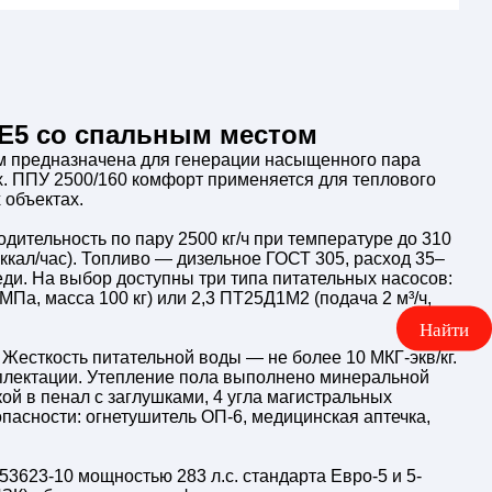
0Е5 со спальным местом
м предназначена для генерации насыщенного пара
ях. ППУ 2500/160 комфорт применяется для теплового
 объектах.
тельность по пару 2500 кг/ч при температуре до 310
 ккал/час). Топливо — дизельное ГОСТ 305, расход 35–
еди. На выбор доступны три типа питательных насосов:
 МПа, масса 100 кг) или 2,3 ПТ25Д1М2 (подача 2 м³/ч,
Жесткость питательной воды — не более 10 МКГ-экв/кг.
омплектации. Утепление пола выполнено минеральной
ой в пенал с заглушками, 4 угла магистральных
опасности: огнетушитель ОП-6, медицинская аптечка,
623-10 мощностью 283 л.с. стандарта Евро-5 и 5-