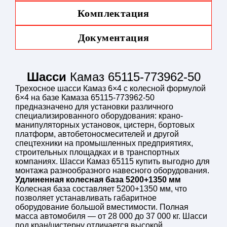
Комплектация
колесная формула 6х4
300 л.с.
ДВС КАМАЗ
Документация
КПП 154
Шасси
Камаз 65115-773962-50
Трехосное шасси Камаз 6×4 с колесной формулой
6×4 на базе Камаза 65115-773962-50
предназначено для установки различного
специализированного оборудования: крано-
манипуляторных установок, цистерн, бортовых
платформ, автобетоносмесителей и другой
спецтехники на промышленных предприятиях,
строительных площадках и в транспортных
компаниях. Шасси Камаз 65115 купить выгодно для
монтажа разнообразного навесного оборудования.
Удлиненная колесная база 5200+1350 мм
Колесная база составляет 5200+1350 мм, что
позволяет устанавливать габаритное
оборудование большой вместимости. Полная
масса автомобиля — от 28 000 до 37 000 кг. Шасси
под кран/цистерну отличается высокой