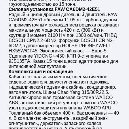
грузоподъемностью до 15 тонн.
Силовая установка FAW CA6DM2-42E51
Рядный 6-цилиндровый дизельный двигатель FAW
CA6DM2-42E51 объемом 11,05 л с турбонаддувом
и промежуточным охлаждением воздуха развивает
максимальную мощность 420 л.с. (309 кВт) и
крутящий момент 2100 Нм при 1300 об/мин. ТНВД
BOSCH CPN2.2-6DN2, форсунки BOSCH CRIN2-
6DM2, турбокомпрессор HOLSET/HONEYWELL
HX55W/GT45. Экологический класс — Евро-5.
Сцепление YIDONG Ф430. КПП 9-ступенчатая
9JS135TA. Камаз 15 тонн шасси адаптировано для
интенсивной эксплуатации.
Комплектация и оснащение
Кабина со спальным местом, пневматическое
сиденье водителя, двухступенчатая подножка,
гидравлический подъемник кабины, кондиционер,
автомагнитола. Шины Chao Yang 315/80R22.5.
Антиблокировочная тормозная система WABCO
ABS, автоматический регулятор тормозов WABCO,
узел воздухоосушителя и клапаны WABCO APU.
Топливный бак объемом 400 л, бак мочевины — 40
л. В комплекте: инструменты, аварийный знак,
огнетушитель, держатель запасного колеса,
противооткатные брусья. Антикоррозийная