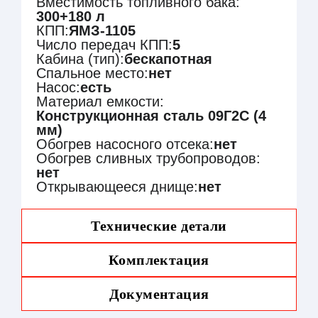
Вместимость топливного бака:
300+180 л
КПП:
ЯМЗ-1105
Число передач КПП:
5
Кабина (тип):
бескапотная
Спальное место:
нет
Насос:
есть
Материал емкости:
Конструкционная сталь 09Г2С (4
мм)
Обогрев насосного отсека:
нет
Обогрев сливных трубопроводов:
нет
Открывающееся днище:
нет
Технические детали
Объем цистерны, м3
10
Комплектация
Форма сечения
«чемодан»
цистерны
Конструкционная сталь
Документация
Материал цистерны
09Г2С (4 мм)
Количество секций/