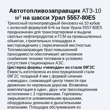
1-3 / 2
горловин
Материал крышки
Автотопливозаправщик
АТЗ-10
аллюминий
горловины
м³
на шасси Урал 5557-80Е5
Донный клапан
есть
Трехосный полноприводный бензовоз на 10 кубов
Дыхательный клапан
есть
с колесной формулой 6×6 на базе Урала 5557-80Е5
Площадка из
предназначен для транспортировки и выдачи
просеченного листа с
светлых нефтепродуктов и ГСМ на промышленных
Площадка
противоскользящим
объектах, строительных площадках и
обслуживания
эффектом с лестницей
месторождениях с пересеченной местностью.
и складывающимися
Топливозаправщик Урал повышенной
поручнями
проходимости обеспечивает автономное
СЦЛ-00, СЦЛ-20/24,
снабжение техники топливом в условиях
Насос
СВН-80, НМШ 8-25
отсутствия стационарных АЗС.
6,3/25
Цистерна формы «чемодан» из стали 09Г2С
Привод насоса
от КОМ
Емкость изготовлена из конструкционной стали
28/32/45/35/6,3 (в
Производительность,
09Г2С толщиной 4 мм с формой сечения
зависимости от модели
м3/час
«чемодан», снижающей центр тяжести при
насоса)
движении по неровным дорогам. Возможна
Высота всасывания,
4,5-6,5 (в зависимости
комплектация в одно-, двух- или трехсекционном
м
от модели насоса)
исполнении с 2 горловинами. Горловины
Узел выдачи топлива
сбоку автомобиля
закрываются алюминиевыми крышками,
Счетчик
ППО-25
оборудованы донными и дыхательными
Раздаточный
клапанами. Площадка обслуживания из
АКТ-25