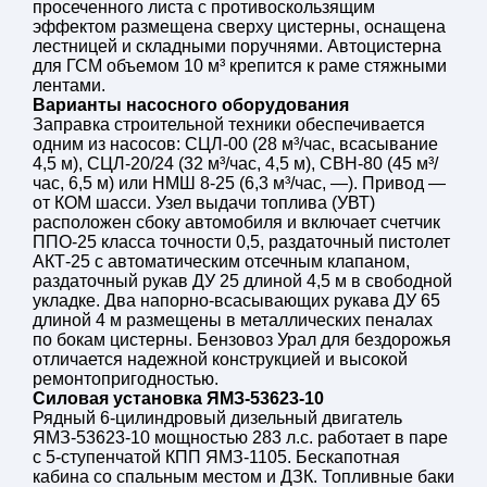
пистолет
просеченного листа с противоскользящим
эффектом размещена сверху цистерны, оснащена
ДУ 25, 4,5 м свободная
Раздаточный рукав
лестницей и складными поручнями. Автоцистерна
укладка, 1 шт.
для ГСМ объемом 10 м³ крепится к раме стяжными
Рукав напорно-
ДУ 65 4 м – 2 шт.
лентами.
всасывающий
Варианты насосного оборудования
Металлические,
Заправка строительной техники обеспечивается
Пеналы для рукавов
расположены по бокам
одним из насосов: СЦЛ-00 (28 м³/час, всасывание
емкости
4,5 м), СЦЛ-20/24 (32 м³/час, 4,5 м), СВН-80 (45 м³/
час, 6,5 м) или НМШ 8-25 (6,3 м³/час, —). Привод —
от КОМ шасси. Узел выдачи топлива (УВТ)
расположен сбоку автомобиля и включает счетчик
ППО-25 класса точности 0,5, раздаточный пистолет
АКТ-25 с автоматическим отсечным клапаном,
раздаточный рукав ДУ 25 длиной 4,5 м в свободной
укладке. Два напорно-всасывающих рукава ДУ 65
длиной 4 м размещены в металлических пеналах
по бокам цистерны. Бензовоз Урал для бездорожья
отличается надежной конструкцией и высокой
ремонтопригодностью.
Силовая установка ЯМЗ-53623-10
Рядный 6-цилиндровый дизельный двигатель
ЯМЗ-53623-10 мощностью 283 л.с. работает в паре
с 5-ступенчатой КПП ЯМЗ-1105. Бескапотная
кабина со спальным местом и ДЗК. Топливные баки