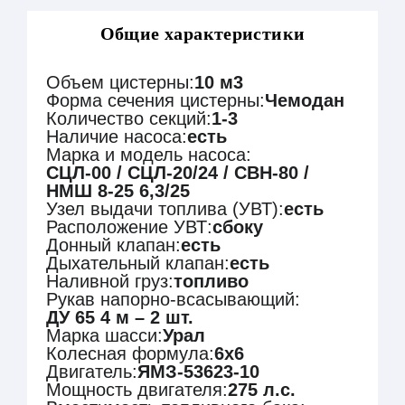
Общие характеристики
Объем цистерны:
10 м3
Форма сечения цистерны:
Чемодан
Количество секций:
1-3
Наличие насоса:
есть
Марка и модель насоса:
СЦЛ-00 / СЦЛ-20/24 / СВН-80 /
НМШ 8-25 6,3/25
Узел выдачи топлива (УВТ):
есть
Расположение УВТ:
сбоку
Донный клапан:
есть
Дыхательный клапан:
есть
Наливной груз:
топливо
Рукав напорно-всасывающий:
ДУ 65 4 м – 2 шт.
Марка шасси:
Урал
Колесная формула:
6х6
Двигатель:
ЯМЗ-53623-10
Мощность двигателя:
275 л.с.