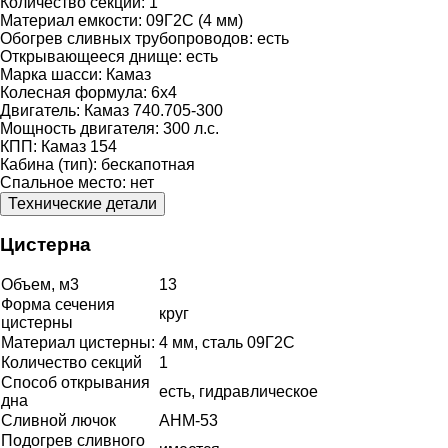
Количество секций:
1
Материал емкости:
09Г2С (4 мм)
Обогрев сливных трубопроводов:
есть
Открывающееся днище:
есть
Марка шасси:
Камаз
Колесная формула:
6х4
Двигатель:
Камаз 740.705-300
Мощность двигателя:
300 л.с.
КПП:
Камаз 154
Кабина (тип):
бескапотная
Спальное место:
нет
Технические детали
Цистерна
Объем, м3
13
Форма сечения
круг
цистерны
Материал цистерны:
4 мм, сталь 09Г2С
Количество секций
1
Способ открывания
есть, гидравлическое
дна
Сливной лючок
АНМ-53
Подогрев сливного