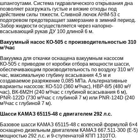
шпангоутами. Система гидравлического открывания дна
позволяет разгружать густые и вязкие отходы под
действием силы тяжести. Сливной лючок АНМ-53 с
подогревом предотвращает замерзание в зимний период.
Забор жидкости осуществляется через напорно-
всасывающий рукав ДУ 100 длиной 6 м.
Вакуумный насос КО-505 с производительностью 310
м³/час
Вакуумка для откачки оснащена вакуумным насосом
КО-505 с приводом от коробки отбора мощности шасси,
обеспечивающим производительность по воздуху 310 м³/
час, максимальную глубину всасывания 4,5 м и
создаваемое разряжение 0,085 МПа. Альтернативные
варианты насосов: КО-510 (360 м³/час), НВР-8/5 (480 м³/
час), ВК-6М2Н (240 м³/час с глубиной всасывания 6 м),
PNR-122D (730 м³/час с глубиной 7 м) или PNR-124D (240
м³/час с глубиной 7 м).
Шасси КАМАЗ 65115-48 с двигателем 292 л.с.
Базовое шасси КАМАЗ 65115-48 с колесной формулой 6×4
оснащено дизельным двигателем КАМАЗ 667.511-300 (Е-5)
мощностью 292 л.с. и 9-ступенчатой КПП 1310TO.