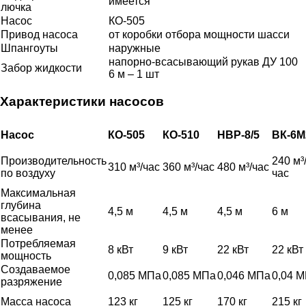
имеется
лючка
Насос
КО-505
Привод насоса
от коробки отбора мощности шасси
Шпангоуты
наружные
напорно-всасывающий рукав ДУ 100
Забор жидкости
6 м – 1 шт
Характеристики насосов
Насос
КО-505
КО-510
НВР-8/5
ВК-6М
Производительность
240 м³
310 м³/час
360 м³/час
480 м³/час
по воздуху
час
Максимальная
глубина
4,5 м
4,5 м
4,5 м
6 м
всасывания, не
менее
Потребляемая
8 кВт
9 кВт
22 кВт
22 кВт
мощность
Создаваемое
0,085 МПа
0,085 МПа
0,046 МПа
0,04 
разряжение
Масса насоса
123 кг
125 кг
170 кг
215 кг