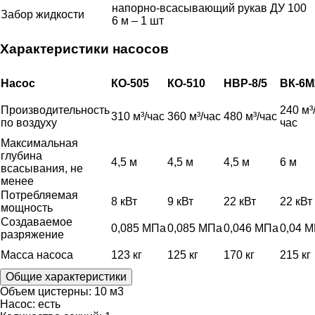
напорно-всасывающий рукав ДУ 100
Забор жидкости
6 м – 1 шт
Характеристики насосов
Насос
КО-505
КО-510
НВР-8/5
ВК-6М
Производительность
240 м³
310 м³/час
360 м³/час
480 м³/час
по воздуху
час
Максимальная
глубина
4,5 м
4,5 м
4,5 м
6 м
всасывания, не
менее
Потребляемая
8 кВт
9 кВт
22 кВт
22 кВт
мощность
Создаваемое
0,085 МПа
0,085 МПа
0,046 МПа
0,04 
разряжение
Масса насоса
123 кг
125 кг
170 кг
215 кг
Общие характеристики
Объем цистерны:
10 м3
Насос:
есть