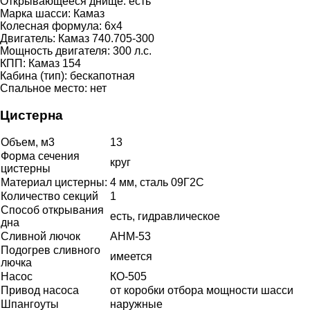
Открывающееся днище:
есть
Марка шасси:
Камаз
Колесная формула:
6х4
Двигатель:
Камаз 740.705-300
Мощность двигателя:
300 л.с.
КПП:
Камаз 154
Кабина (тип):
бескапотная
Спальное место:
нет
Цистерна
Объем, м3
13
Форма сечения
круг
цистерны
Материал цистерны:
4 мм, сталь 09Г2С
Количество секций
1
Способ открывания
есть, гидравлическое
дна
Сливной лючок
АНМ-53
Подогрев сливного
имеется
лючка
Насос
КО-505
Привод насоса
от коробки отбора мощности шасси
Шпангоуты
наружные