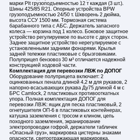
Боковое защитное
с двух сторон, регулируемое 
марки Plt грузоподъемностью 12 т каждая (3 шт.).
устройство
Шины 425/85 R21. Опорные устройства BPW
Заднее защитное
нерегулируемое, с установл
грузоподъемностью 24/50 т. Шкворень 2 дюйма,
устройство
высота ССУ 1500 мм. Тормозная система
Крылья задней
пластиковые, с брызговиками
барабанного типа с АБС. Держатель запасного
тележки
колеса — корзина под 1 колесо. Боковое защитное
Оборудование полуприцепа-цистерны
устройство регулируемое по высоте с двух сторон.
Заднее защитное устройство нерегулируемое с
Пеналы для рукавов
оцинкованные, 4,2 м, 2 шт.
установленными задними фонарями. Крылья
Рукава напорно-
2 шт., Ду75,
L
=4 м с БРС
Caml
задней тележки пластиковые с брызговиками.
всасывающие
Полуприцеп бензовоз 30 м³ отличается надежной
Противооткатные
пластиковые – 2 шт.
конструкцией ходовой части.
упоры
Комплектация для перевозки ЛВЖ по ДОПОГ
ящик для песка пластиковый –
Оборудование полуприцепа включает: 2
Оборудование для
огнетушители ОП-6 в пластик
оцинкованных пенала длиной 4,2 м для рукавов, 2
перевозки ЛВЖ
катушка заземления с тросом
напорно-всасывающих рукава Ду75 длиной 4 м с
(ДОПОГ)
цепь походного заземления
БРС Camlock, 2 пластиковых противооткатных
экранирование электропрово
упора. Полная комплектация ДОПОГ для
держатели табличек "Опасный
перевозки ЛВЖ: ящик для песка пластиковый, 2
огнетушителя ОП-6 в пластиковых контейнерах,
маркировка цистерны знакам
катушка заземления с тросом и клином, цепь
светоотражающая маркиров
походного заземления, экранирование
электропроводки гофрой, держатели табличек
«Опасный груз», маркировка цистерны знаками
опасности, светоотражающая маркировка.