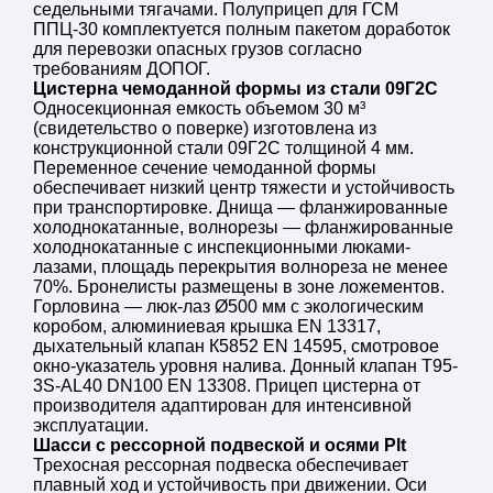
Указатель уровня
смотровое окно на горловине
седельными тягачами. Полуприцеп для ГСМ
налива
ППЦ-30 комплектуется полным пакетом доработок
Донный клапан
T95-3S-AL40 DN100, EN 1330
для перевозки опасных грузов согласно
Крышка горловины
алюминиевая, EN 13317
требованиям ДОПОГ.
Дыхательный клапан
алюминиевый, К5852, ЕN 145
Цистерна чемоданной формы из стали 09Г2С
Односекционная емкость объемом 30 м³
Лестница
алюминиевая, складная, в за
(свидетельство о поверке) изготовлена из
Площадка
из перфорированного оцинко
конструкционной стали 09Г2С толщиной 4 мм.
обслуживания
Переменное сечение чемоданной формы
Поручень
алюминиевый складной, высо
обеспечивает низкий центр тяжести и устойчивость
уровня земли
при транспортировке. Днища — фланжированные
Окраска цистерны
эпоксидный антикоррозионны
холоднокатанные, волнорезы — фланжированные
цвета, надпись «Огнеопасно» 
холоднокатанные с инспекционными люками-
Шасси полуприцепа
лазами, площадь перекрытия волнореза не менее
Подвеска
рессорная
, трехосная
70%. Бронелисты размещены в зоне ложементов.
Высота ССУ
1500-1500 мм
Горловина — люк-лаз Ø500 мм с экологическим
Оси
3 шт. марки
Plt
грузоподъемно
коробом, алюминиевая крышка EN 13317,
Шины
425/85
R21
дыхательный клапан К5852 EN 14595, смотровое
окно-указатель уровня налива. Донный клапан T95-
Опорные устройства
BPW грузоподъемностью 24/50
3S-AL40 DN100 EN 13308. Прицеп цистерна от
Шкворень
2 дюйма
производителя адаптирован для интенсивной
Тормозная система
барабанного типа с АБС
эксплуатации.
Электрооборудование
электропроводка имеет одну 
Шасси с рессорной подвеской и осями Plt
Держатель запасного
корзина под 1 колесо
Трехосная рессорная подвеска обеспечивает
колеса
плавный ход и устойчивость при движении. Оси