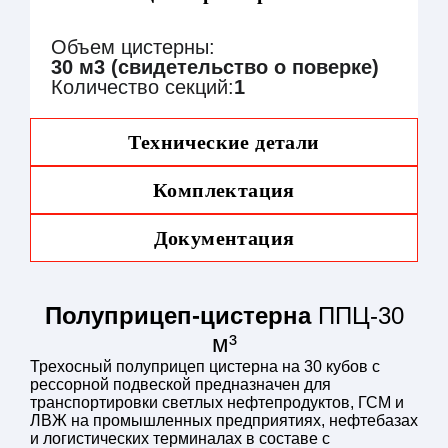
Объем цистерны:
30 м3 (свидетельство о поверке)
Количество секций:
1
Технические детали
Цистерна
Комплектация
Вместимость
30
м3 (свидетельство о повер
цистерны
Количество секций
1
Документация
Сечение цистерны
переменное
чемоданной
фор
Материал цистерны
сталь 09Г2С
Толщина обечайки и
4 мм
Полуприцеп-цистерна
днищ
ППЦ-30
Конструкция цистерны
сварка цистерны – автоматич
м³
днища – фланжированные хо
Трехосный полуприцеп цистерна на 30 кубов с
волнорезы – фланжированны
рессорной подвеской предназначен для
люками–лазами, площадь пер
транспортировки светлых нефтепродуктов, ГСМ и
бронелисты – в зоне ложеме
ЛВЖ на промышленных предприятиях, нефтебазах
Горловина цистерны
1 шт., люк-лаз Ø500 мм, экол
и логистических терминалах в составе с